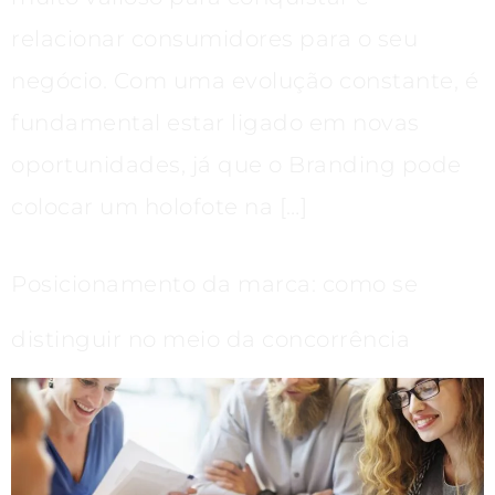
relacionar consumidores para o seu
negócio. Com uma evolução constante, é
fundamental estar ligado em novas
oportunidades, já que o Branding pode
colocar um holofote na […]
Posicionamento da marca: como se
distinguir no meio da concorrência