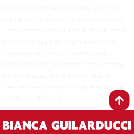
Você já imaginou como seria sua vida
sem a comunicação? A comunicação é
uma necessidade humana de expressar
diferentes tipos de informação e um
processo da troca do conhecimento
através da fala, de gestos com as mãos,
sons e linguagens. É por ela que as
pessoas recorrem a um canal – como a
escrita, telefone […]