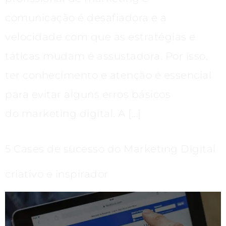
comunicação é desafiadora e a
velocidade com que as estratégias e
táticas mudam é assustadora. Por isso,
ter conhecimento e atenção é essencial
para evitar alguns erros básicos
do marketing digital. A […]
5 Cases de sucesso do Marketing Digital
criativo e inspirador