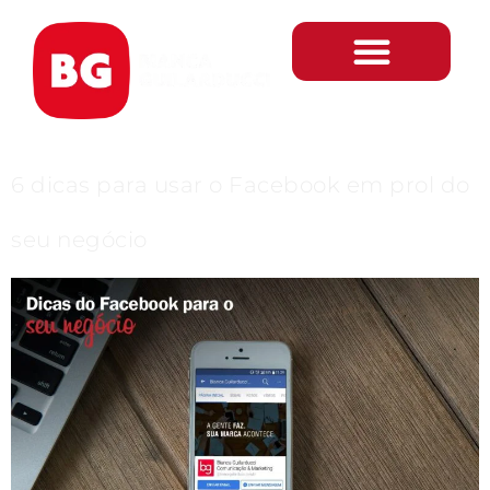
Tag:
FANPAGE
FACEBOOK
Gestão 360º
6 dicas para usar o Facebook em prol do
seu negócio