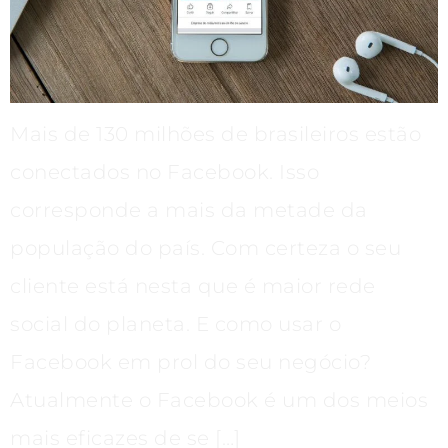
Mais de 130 milhões de brasileiros estão
conectados no Facebook. Isso
corresponde a mais da metade da
população do país. Com certeza o seu
cliente está nesta que é maior rede
social do planeta. E como usar o
Facebook em prol do seu negócio?
Atualmente o Facebook é um dos meios
mais eficazes de se […]