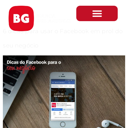
Tag:
negócios
6 dicas para usar o Facebook em prol do
Gestão 360º
seu negócio