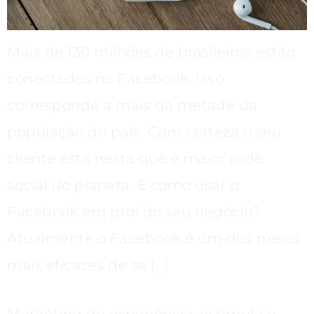
Mais de 130 milhões de brasileiros estão
conectados no Facebook. Isso
corresponde a mais da metade da
população do país. Com certeza o seu
cliente está nesta que é maior rede
social do planeta. E como usar o
Facebook em prol do seu negócio?
Atualmente o Facebook é um dos meios
mais eficazes de se […]
Marketing de experiência: estimula o