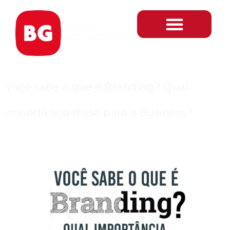
Tag:
O que é
Branding
Gestão 360º
Você sabe o que é Branding? Qual
importância disso para o Business?