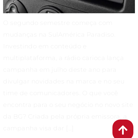
O segundo semestre começa com
mudanças na SulAmérica Paradiso.
Investindo em conteúdo e
multiplataforma, a rádio carioca lança
campanha em julho deste ano para
divulgar novidades na marca e no seu
time de comunicadores. O que você
encontra para o seu negócio no novo site
da BG? Criada pela própria emissora, a
campanha visa dar […]