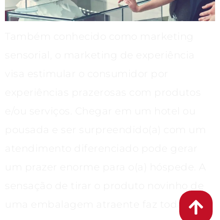
Também conhecido como marketing
sensorial, o marketing de experiência
visa estimular o consumidor por
experiências prazerosas com produtos
e/ou serviços. Chegar em um hotel ou
pousada e ser surpreendido(a) com um
atendimento diferenciado pode gerar
um prazer enorme para o(a) hóspede. A
sensação de tirar o produto novinho de
uma embalagem atraente faz toda a […]