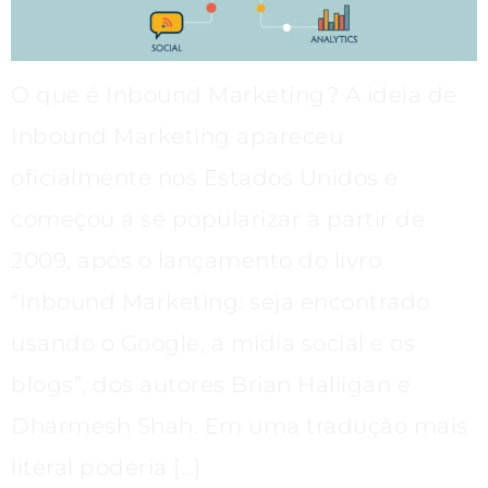
O que é Inbound Marketing? A ideia de
Inbound Marketing apareceu
oficialmente nos Estados Unidos e
começou a se popularizar a partir de
2009, após o lançamento do livro
“Inbound Marketing: seja encontrado
usando o Google, a mídia social e os
blogs”, dos autores Brian Halligan e
Dharmesh Shah. Em uma tradução mais
literal poderia […]