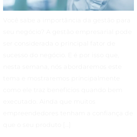
Você sabe a importância da gestão para
seu negócio? A gestão empresarial pode
ser considerada o principal fator de
sucesso do negócio. E é por isso que,
nesta semana, nós abordaremos este
tema e mostraremos principalmente
como ele traz benefícios quando bem
executado. Ainda que muitos
empreendedores tenham a confiança de
que o seu produto […]