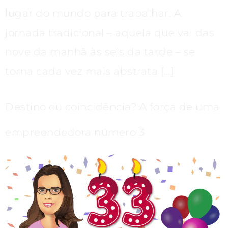
lugar do mundo para trabalhar. A
jornada tradicional – aquela que vai das
nove da manhã às seis da tarde – se
torna cada vez mais abstrata […]
Destino ou coincidência? A força de uma
empreendedora número 3