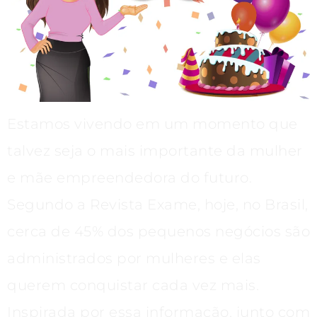
Estamos vivendo em um momento que
talvez seja o mais importante da mulher
e mãe empreendedora do futuro.
Segundo a Revista Exame, hoje, no Brasil,
cerca de 45% dos pequenos negócios são
administrados por mulheres e elas
querem conquistar cada vez mais.
Inspirada por essa informação, junto com