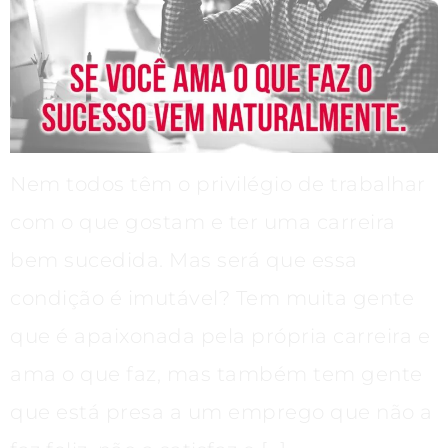
Nem todos têm o privilégio de trabalhar
com o que gostam e ter uma carreira
bem sucedida. Mas será que essa
condição é imutável? Tem muita gente
que é apaixonada pela própria carreira e
ama o que faz, mas também tem gente
que está presa a um emprego que não a