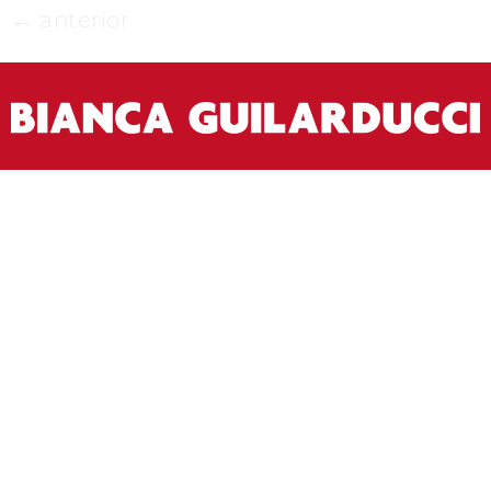
←
anterior